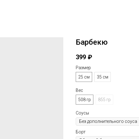
Барбекю
399
₽
Размер
25 см
35 см
Вес
508 гр
855 гр
Соусы
Борт