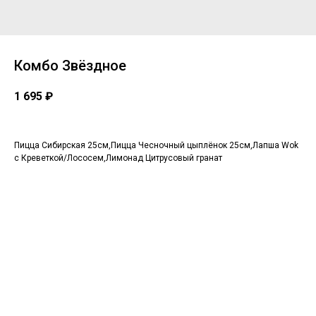
Комбо Звёздное
1 695
₽
Пицца Сибирская 25см,Пицца Чесночный цыплёнок 25см,Лапша Wok
с Креветкой/Лососем,Лимонад Цитрусовый гранат